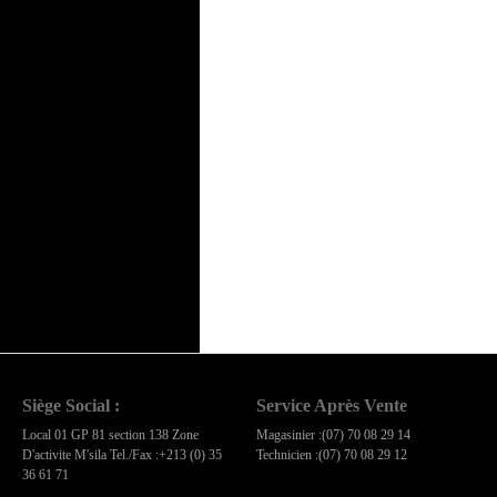
Siège Social :
Service Après Vente
Local 01 GP 81 section 138 Zone
Magasinier :(07) 70 08 29 14
D'activite M'sila Tel./Fax :+213 (0) 35
Technicien :(07) 70 08 29 12
36 61 71